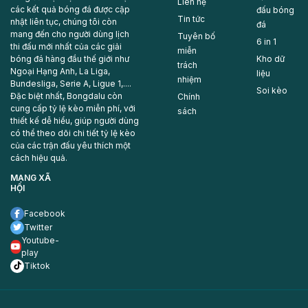
Liên hệ
các kết quả bóng đá được cập
đấu bóng
Tin tức
nhật liên tục, chúng tôi còn
đá
mang đến cho người dùng lịch
Tuyên bố
6 in 1
thi đấu mới nhất của các giải
miễn
Kho dữ
bóng đá hàng đầu thế giới như
trách
Ngoại Hạng Anh, La Liga,
liệu
nhiệm
Bundesliga, Serie A, Ligue 1,....
Soi kèo
Đặc biệt nhất, Bongdalu còn
Chính
cung cấp tỷ lệ kèo miễn phí, với
sách
thiết kế dễ hiểu, giúp người dùng
có thể theo dõi chi tiết tỷ lệ kèo
của các trận đấu yêu thích một
Thông tin chung về KQBD
cách hiệu quả.
Sứ mệnh cao cả của nền tảng KQBD
MẠNG XÃ
HỘI
Ngay từ những ngày đầu ra mắt, xem tỷ số
KQBD
đã đặt ra sứ
mệnh mang đến không gian bóng đá hoàn hảo nhất cho người
Facebook
hâm mộ. Với hệ thống chuyên mục đầy đủ, nội dung phong
Twitter
phú, website là nơi phát sóng trực tiếp các trận cầu sôi động,
Youtube-
cập nhật tin tức mới nhất, nóng hổi nhất về thế giới thể thao.
play
Tiktok
Đặc biệt, khi truy cập vào live KQBD
808
, thành viên được
theo dõi toàn bộ tỷ lệ kèo chi tiết, dễ dàng phân tích và đưa ra
những lựa chọn chính xác. Tất cả các thông tin được cập nhật