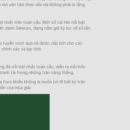
m mộ yên tâm theo dõi mà không phải lo lắng.
 nhất trên toàn cầu. Một số cái tên nổi bật
iệt danh Selecao, đang nắm giữ kỷ lục về số lần
i tuyển vượt qua sẽ được xếp lịch cho các
chính xác và kịp thời.
ng đá nổi bật nhất toàn cầu, diễn ra mỗi bốn
ranh tài trong những trận căng thẳng.
 Euro khiến không ai muốn bỏ lỡ bất kỳ trận
ến của mùa giải.