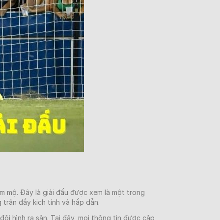
m mộ. Đây là giải đấu được xem là một trong
 trận đầy kịch tính và hấp dẫn.
 đội hình ra sân. Tại đây, mọi thông tin được cập