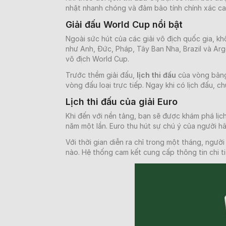
nhật nhanh chóng và đảm bảo tính chính xác cao
Giải đấu World Cup nổi bật
Ngoài sức hút của các giải vô địch quốc gia, k
như Anh, Đức, Pháp, Tây Ban Nha, Brazil và Arge
vô địch World Cup.
Trước thềm giải đấu,
lịch thi đấu
của vòng bảng 
vòng đấu loại trực tiếp. Ngay khi có lịch đấu, 
Lịch thi đấu của giải Euro
Khi đến với nền tảng, bạn sẽ được khám phá lịch
năm một lần. Euro thu hút sự chú ý của người h
Với thời gian diễn ra chỉ trong một tháng, ngư
nào. Hệ thống cam kết cung cấp thông tin chi t