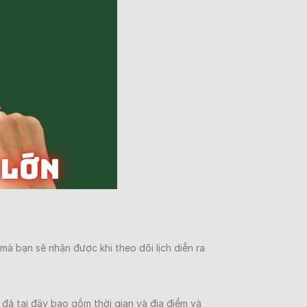
mà bạn sẽ nhận được khi theo dõi lịch diễn ra
 đá tại đây bao gồm thời gian và địa điểm và