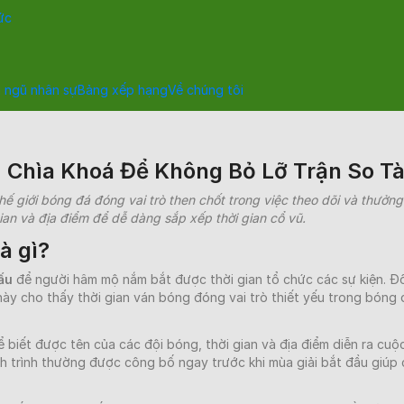
ức
 ngũ nhân sự
Bảng xếp hạng
Về chúng tôi
: Chìa Khoá Để Không Bỏ Lỡ Trận So T
ế giới bóng đá đóng vai trò then chốt trong việc theo dõi và thưởng th
ian và địa điểm để dễ dàng sắp xếp thời gian cổ vũ.
là gì?
đấu
để người hâm mộ nắm bắt được thời gian tổ chức các sự kiện. Đố
 này cho thấy thời gian ván bóng đóng vai trò thiết yếu trong bóng 
 biết được tên của các đội bóng, thời gian và địa điểm diễn ra cuộc 
lịch trình thường được công bố ngay trước khi mùa giải bắt đầu giú