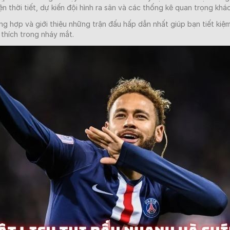
n thời tiết, dự kiến đội hình ra sân và các thống kê quan trọng khác
g hợp và giới thiệu những trận đấu hấp dẫn nhất giúp bạn tiết kiệm
 thích trong nháy mắt.