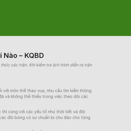
ài Nào – KQBD
ức các trận. Khi kiểm tra lịch trình diễn ra trận
i với môn thể thao vua, nhu cầu tìm kiếm thông
đá và không thể thiếu trong việc theo dõi các
thi cùng với các yếu tố như thời tiết và đội
p các đội bóng có sự chuẩn bị chu đáo cho từng