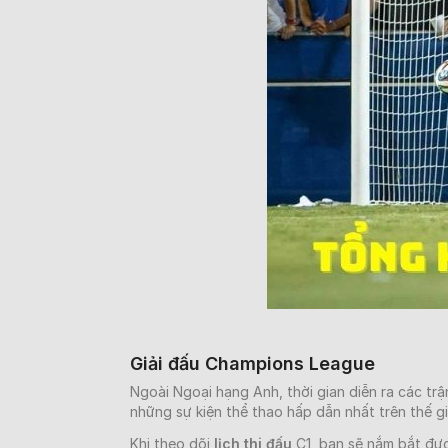
Giải đấu Champions League
Ngoài Ngoại hạng Anh, thời gian diễn ra các tr
những sự kiện thể thao hấp dẫn nhất trên thế gi
Khi theo dõi
lịch thi đấu
C1, bạn sẽ nắm bắt được