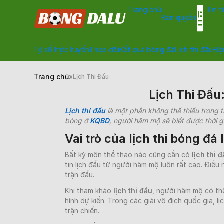
Trang chủ
Tin t
Bản quyền
Tỷ số trực tuyến
Theo dõi
Kết quả bóng đá
Lịch thi đấu
Đội
Trang chủ
»
Lịch Thi Đấu
Lịch Thi Đấu
Lịch thi đấu
là một phần không thể thiếu trong th
bóng ở
KQBD
, người hâm mộ sẽ biết được thời g
Vai trò của lịch thi bóng đá 
Bất kỳ môn thể thao nào cũng cần có
lịch thi 
tin lịch đấu từ người hâm mộ luôn rất cao. Điều
trận đấu.
Khi tham khảo
lịch thi đấu
, người hâm mộ có thể
hình dự kiến. Trong các giải vô địch quốc gia, 
trận chiến.