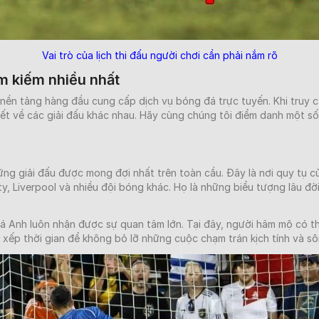
Vai trò của lịch thi đấu người chơi cần phải nắm rõ
ìm kiếm nhiều nhất
nền tảng hàng đầu cung cấp dịch vụ bóng đá trực tuyến. Khi truy c
ết về các giải đấu khác nhau. Hãy cùng chúng tôi điểm danh một số
ng giải đấu được mong đợi nhất trên toàn cầu. Đây là nơi quy tụ c
, Liverpool và nhiều đội bóng khác. Họ là những biểu tượng lâu đờ
 Anh luôn nhận được sự quan tâm lớn. Tại đây, người hâm mộ có thể
 xếp thời gian để không bỏ lỡ những cuộc chạm trán kịch tính và sô