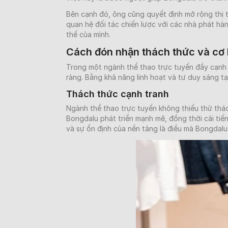
Bên cạnh đó, ông cũng quyết định mở rộng thị 
quan hệ đối tác chiến lược với các nhà phát hàn
thế của mình.
Cách đón nhận thách thức và cơ h
Trong một ngành thể thao trực tuyến đầy cạnh 
ràng. Bằng khả năng linh hoạt và tư duy sáng 
Thách thức cạnh tranh
Ngành thể thao trực tuyến không thiếu thử thác
Bongdalu phát triển mạnh mẽ, đồng thời cải tiến
và sự ổn định của nền tảng là điều mà Bongdalu 