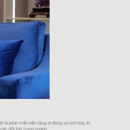
là phát triển nền tảng di động và tích hợp AI.
 các đối thủ trong ngành.