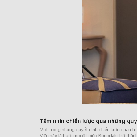
Tầm nhìn chiến lược qua những quy
Một trong những quyết định chiến lược quan trọ
Việc này là bước ngoặt giúp Bongdalu trở thành 