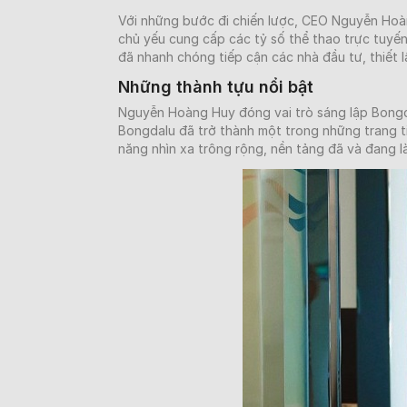
Với những bước đi chiến lược, CEO Nguyễn Hoàn
chủ yếu cung cấp các tỷ số thể thao trực tuyến 
đã nhanh chóng tiếp cận các nhà đầu tư, thiết 
Những thành tựu nổi bật
Nguyễn Hoàng Huy đóng vai trò sáng lập Bongdal
Bongdalu đã trở thành một trong những trang ti
năng nhìn xa trông rộng, nền tảng đã và đang l