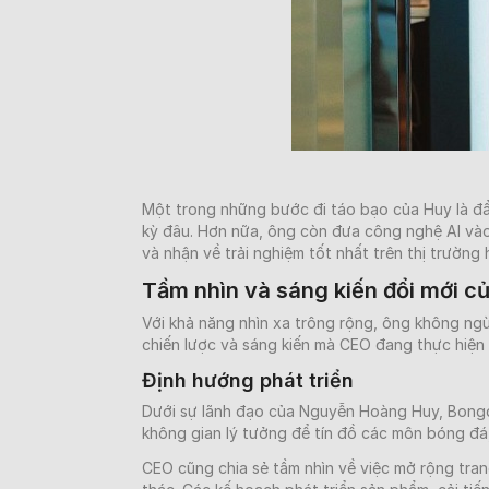
Một trong những bước đi táo bạo của Huy là đẩ
kỳ đâu. Hơn nữa, ông còn đưa công nghệ AI vào 
và nhận về trải nghiệm tốt nhất trên thị trường 
Tầm nhìn và sáng kiến đổi mới 
Với khả năng nhìn xa trông rộng, ông không ngừ
chiến lược và sáng kiến mà CEO đang thực hiện
Định hướng phát triển
Dưới sự lãnh đạo của Nguyễn Hoàng Huy, Bong
không gian lý tưởng để tín đồ các môn bóng đá,
CEO cũng chia sẻ tầm nhìn về việc mở rộng trang