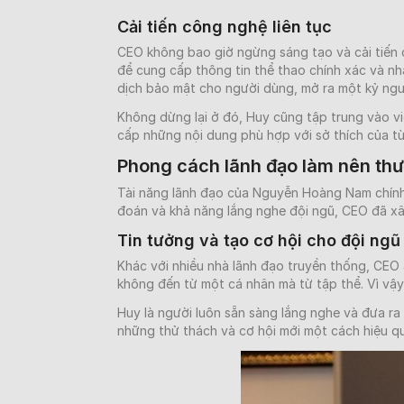
Cải tiến công nghệ liên tục
CEO không bao giờ ngừng sáng tạo và cải tiến cô
để cung cấp thông tin thể thao chính xác và n
dịch bảo mật cho người dùng, mở ra một kỷ ngu
Không dừng lại ở đó, Huy cũng tập trung vào vi
cấp những nội dung phù hợp với sở thích của từ
Phong cách lãnh đạo làm nên th
Tài năng lãnh đạo của Nguyễn Hoàng Nam chính l
đoán và khả năng lắng nghe đội ngũ, CEO đã xâ
Tin tưởng và tạo cơ hội cho đội ngũ
Khác với nhiều nhà lãnh đạo truyền thống, CEO
không đến từ một cá nhân mà từ tập thể. Vì vậy 
Huy là người luôn sẵn sàng lắng nghe và đưa ra
những thử thách và cơ hội mới một cách hiệu qu